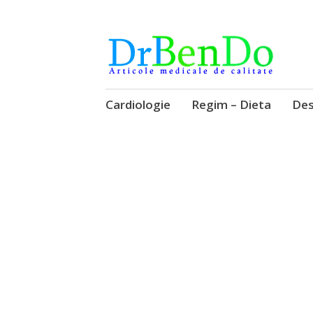
Alimentatia sa iti fie medicatia
DrBendo.ro
Sari
Cardiologie
Regim – Dieta
Des
la
conținut