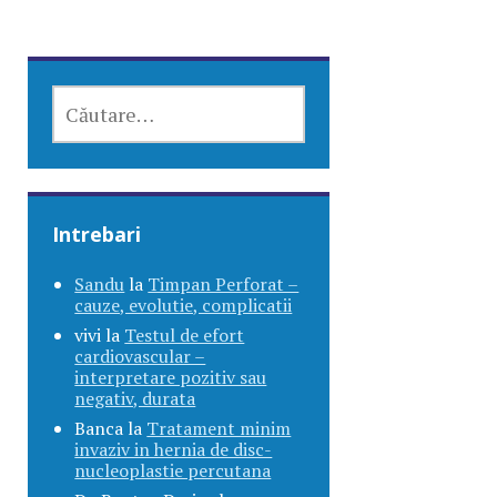
CAUTĂ
DUPĂ:
Intrebari
Sandu
la
Timpan Perforat –
cauze, evolutie, complicatii
vivi
la
Testul de efort
cardiovascular –
interpretare pozitiv sau
negativ, durata
Banca
la
Tratament minim
invaziv in hernia de disc-
nucleoplastie percutana