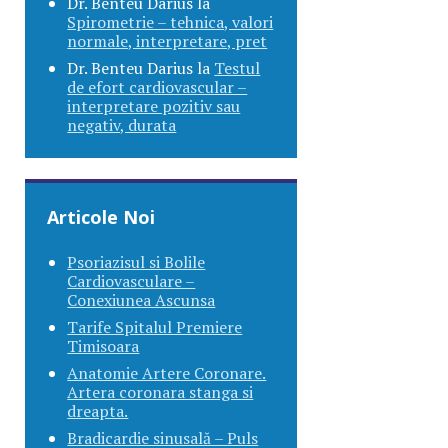
Dr. Benteu Darius
la
Spirometrie – tehnica, valori
normale, interpretare, pret
Dr. Benteu Darius
la
Testul
de efort cardiovascular –
interpretare pozitiv sau
negativ, durata
Articole Noi
Psoriazisul si Bolile
Cardiovasculare –
Conexiunea Ascunsa
Tarife Spitalul Premiere
Timisoara
Anatomie Artere Coronare.
Artera coronara stanga si
dreapta.
Bradicardie sinusală – Puls