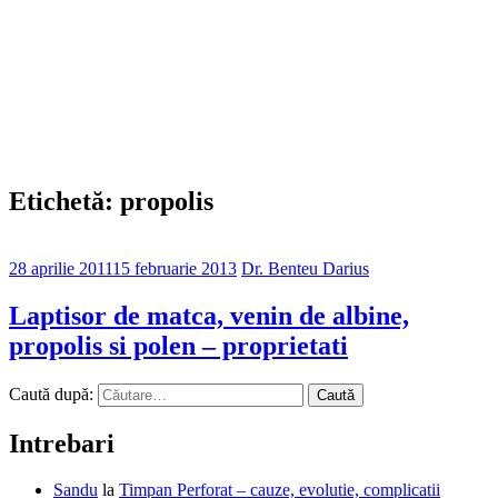
Etichetă: propolis
28 aprilie 2011
15 februarie 2013
Dr. Benteu Darius
Laptisor de matca, venin de albine,
propolis si polen – proprietati
Caută după:
Intrebari
Sandu
la
Timpan Perforat – cauze, evolutie, complicatii