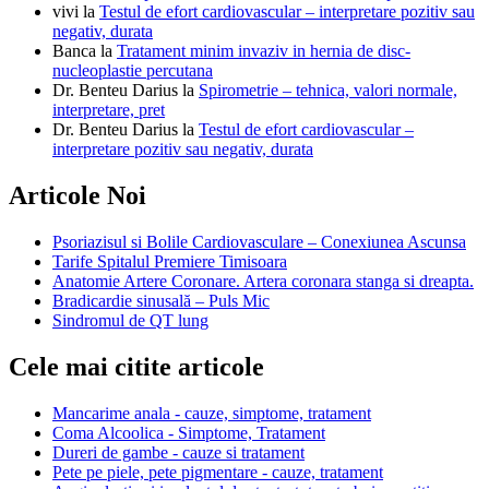
vivi
la
Testul de efort cardiovascular – interpretare pozitiv sau
negativ, durata
Banca
la
Tratament minim invaziv in hernia de disc-
nucleoplastie percutana
Dr. Benteu Darius
la
Spirometrie – tehnica, valori normale,
interpretare, pret
Dr. Benteu Darius
la
Testul de efort cardiovascular –
interpretare pozitiv sau negativ, durata
Articole Noi
Psoriazisul si Bolile Cardiovasculare – Conexiunea Ascunsa
Tarife Spitalul Premiere Timisoara
Anatomie Artere Coronare. Artera coronara stanga si dreapta.
Bradicardie sinusală – Puls Mic
Sindromul de QT lung
Cele mai citite articole
Mancarime anala - cauze, simptome, tratament
Coma Alcoolica - Simptome, Tratament
Dureri de gambe - cauze si tratament
Pete pe piele, pete pigmentare - cauze, tratament