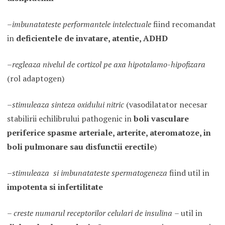
–
imbunatateste performantele intelectuale
fiind recomandat
in
deficientele de invatare, atentie, ADHD
–
regleaza nivelul de cortizol pe axa hipotalamo-hipofizara
(rol adaptogen)
–
stimuleaza sinteza oxidului nitric
(vasodilatator necesar
stabilirii echilibrului pathogenic in
boli vasculare
periferice spasme arteriale, arterite, ateromatoze, in
boli pulmonare sau disfunctii erectile
)
–
stimuleaza si imbunatateste spermatogeneza
fiind util in
impotenta si infertilitate
–
creste numarul receptorilor celulari de insulina
– util in