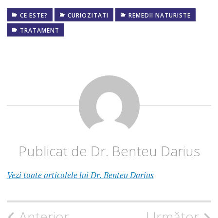
CE ESTE?
CURIOZITATI
REMEDII NATURISTE
EFECTE
GINSENG
TRATAMENT
FIOLE
GINSENG
GINSENG
CEAIA
GINSENG
DIABET
GINSENG
INFERTILITATE
Publicat de
Dr. Benteu Darius
GINSENG
PROPRIETATI
Vezi toate articolele lui Dr. Benteu Darius
GINSENG
PROSPECT
GINSENG
Navigare
Anterior
Următor
SIBERIAN