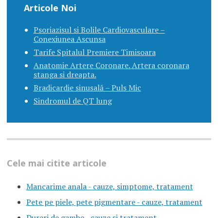
Articole Noi
Psoriazisul si Bolile Cardiovasculare –
Conexiunea Ascunsa
Tarife Spitalul Premiere Timisoara
Anatomie Artere Coronare. Artera coronara
stanga si dreapta.
Bradicardie sinusală – Puls Mic
Sindromul de QT lung
Cele mai citite articole
Mancarime anala - cauze, simptome, tratament
Pete pe piele, pete pigmentare - cauze, tratament
Dureri de gambe - cauze si tratament