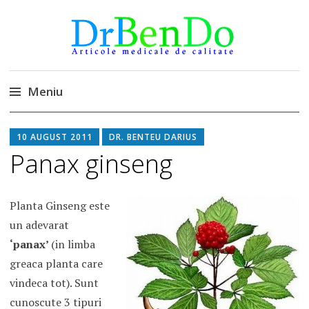
DrBendo.ro
Alimentatia sa iti fie medicatia
Meniu
Sari
10 AUGUST 2011
DR. BENTEU DARIUS
la
Panax ginseng
conținut
Planta Ginseng este
un adevarat
‘panax’
(in limba
greaca planta care
vindeca tot). Sunt
cunoscute 3 tipuri