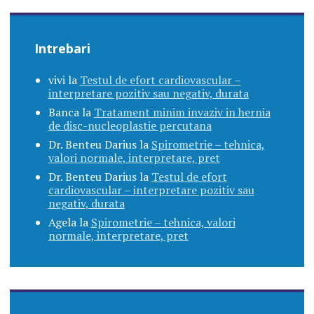
Intrebari
vivi
la
Testul de efort cardiovascular –
interpretare pozitiv sau negativ, durata
Banca
la
Tratament minim invaziv in hernia
de disc-nucleoplastie percutana
Dr. Benteu Darius
la
Spirometrie – tehnica,
valori normale, interpretare, pret
Dr. Benteu Darius
la
Testul de efort
cardiovascular – interpretare pozitiv sau
negativ, durata
Agela
la
Spirometrie – tehnica, valori
normale, interpretare, pret