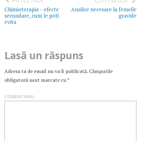
în
Chimioterapia – efecte
Analize necesare la femeile
PANAX
secundare, cum le poti
gravide
GINSENG
articole
evita
Lasă un răspuns
Adresa ta de email nu va fi publicată.
Câmpurile
obligatorii sunt marcate cu
*
COMENTARIU