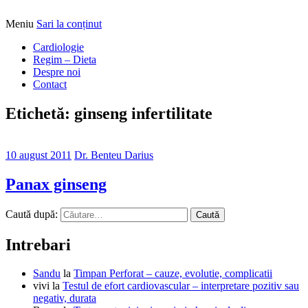
Meniu
Sari la conținut
Alimentatia sa iti fie medicatia
DrBendo.ro
Cardiologie
Regim – Dieta
Despre noi
Contact
Etichetă: ginseng infertilitate
10 august 2011
Dr. Benteu Darius
Panax ginseng
Caută după:
Intrebari
Sandu
la
Timpan Perforat – cauze, evolutie, complicatii
vivi
la
Testul de efort cardiovascular – interpretare pozitiv sau
negativ, durata