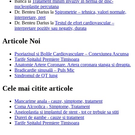
Banca
la
Tratament minim invaziv in hernia de disc-
nucleoplastie percutana
Dr. Benteu Darius
la
Spirometrie – tehnica, valori normale,
interpretare, pret
Dr. Benteu Darius
la
Testul de efort cardiovascular –
interpretare pozitiv sau negativ, durata
Articole Noi
Psoriazisul si Bolile Cardiovasculare – Conexiunea Ascunsa
Tarife Spitalul Premiere Timisoara
Anatomie Artere Coronare. Artera coronara stanga si dreapta.
Bradicardie sinusală – Puls Mic
Sindromul de QT lung
Cele mai citite articole
Mancarime anala - cauze, simptome, tratament
Coma Alcoolica - Simptome, Tratament
Angioplastia si implantul de stent - tot ce trebuie sa stiti
Dureri de gambe - cauze si tratament
Tarife Spitalul Premiere Timisoara