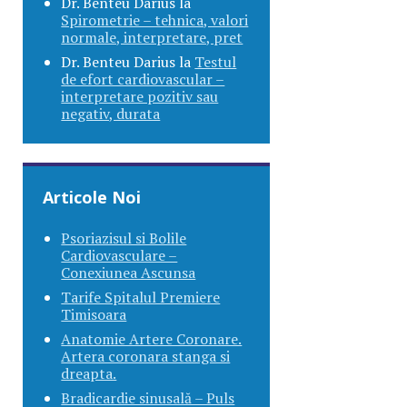
Dr. Benteu Darius
la
Spirometrie – tehnica, valori
normale, interpretare, pret
Dr. Benteu Darius
la
Testul
de efort cardiovascular –
interpretare pozitiv sau
negativ, durata
Articole Noi
Psoriazisul si Bolile
Cardiovasculare –
Conexiunea Ascunsa
Tarife Spitalul Premiere
Timisoara
Anatomie Artere Coronare.
Artera coronara stanga si
dreapta.
Bradicardie sinusală – Puls