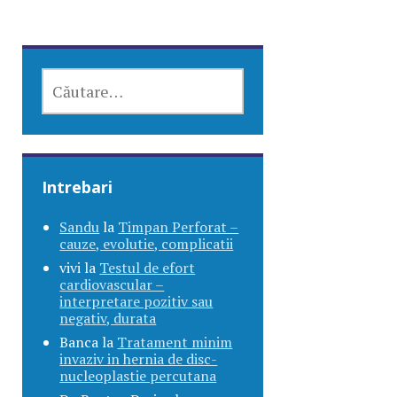
CAUTĂ
DUPĂ:
Intrebari
Sandu
la
Timpan Perforat –
cauze, evolutie, complicatii
vivi
la
Testul de efort
cardiovascular –
interpretare pozitiv sau
negativ, durata
Banca
la
Tratament minim
invaziv in hernia de disc-
nucleoplastie percutana