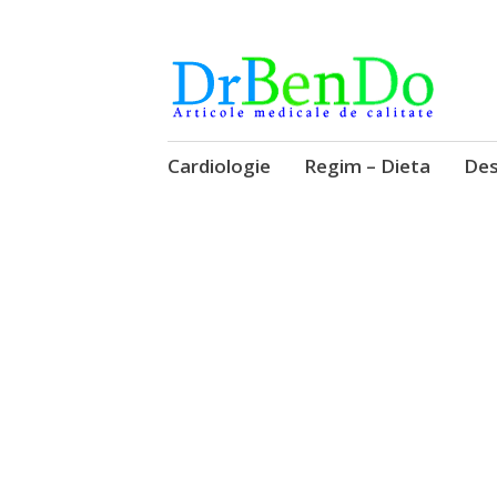
Alimentatia sa iti fie medicatia
DrBendo.ro
Sari
Cardiologie
Regim – Dieta
Des
la
conținut