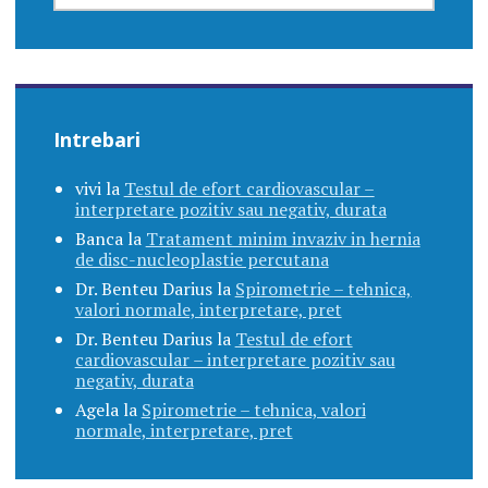
Intrebari
vivi
la
Testul de efort cardiovascular –
interpretare pozitiv sau negativ, durata
Banca
la
Tratament minim invaziv in hernia
de disc-nucleoplastie percutana
Dr. Benteu Darius
la
Spirometrie – tehnica,
valori normale, interpretare, pret
Dr. Benteu Darius
la
Testul de efort
cardiovascular – interpretare pozitiv sau
negativ, durata
Agela
la
Spirometrie – tehnica, valori
normale, interpretare, pret