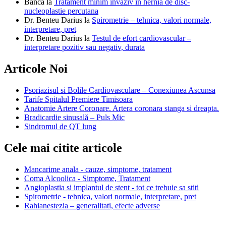
Banca
la
Tratament minim invaziv in hernia de disc-
nucleoplastie percutana
Dr. Benteu Darius
la
Spirometrie – tehnica, valori normale,
interpretare, pret
Dr. Benteu Darius
la
Testul de efort cardiovascular –
interpretare pozitiv sau negativ, durata
Articole Noi
Psoriazisul si Bolile Cardiovasculare – Conexiunea Ascunsa
Tarife Spitalul Premiere Timisoara
Anatomie Artere Coronare. Artera coronara stanga si dreapta.
Bradicardie sinusală – Puls Mic
Sindromul de QT lung
Cele mai citite articole
Mancarime anala - cauze, simptome, tratament
Coma Alcoolica - Simptome, Tratament
Angioplastia si implantul de stent - tot ce trebuie sa stiti
Spirometrie - tehnica, valori normale, interpretare, pret
Rahianestezia – generalitati, efecte adverse