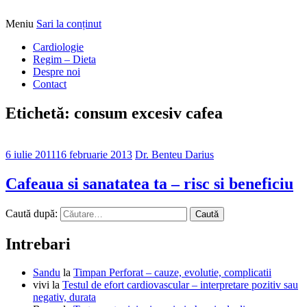
Meniu
Sari la conținut
Alimentatia sa iti fie medicatia
DrBendo.ro
Cardiologie
Regim – Dieta
Despre noi
Contact
Etichetă: consum excesiv cafea
6 iulie 2011
16 februarie 2013
Dr. Benteu Darius
Cafeaua si sanatatea ta – risc si beneficiu
Caută după:
Intrebari
Sandu
la
Timpan Perforat – cauze, evolutie, complicatii
vivi
la
Testul de efort cardiovascular – interpretare pozitiv sau
negativ, durata