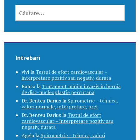
CAUTĂ
DUPĂ:
Intrebari
vivi
la
Testul de efort cardiovascular –
interpretare pozitiv sau negativ, durata
Banca
la
Tratament minim invaziv in hernia
de disc-nucleoplastie percutana
Dr. Benteu Darius
la
Spirometrie – tehnica,
valori normale, interpretare, pret
Dr. Benteu Darius
la
Testul de efort
cardiovascular – interpretare pozitiv sau
negativ, durata
Agela
la
Spirometrie – tehnica, valori