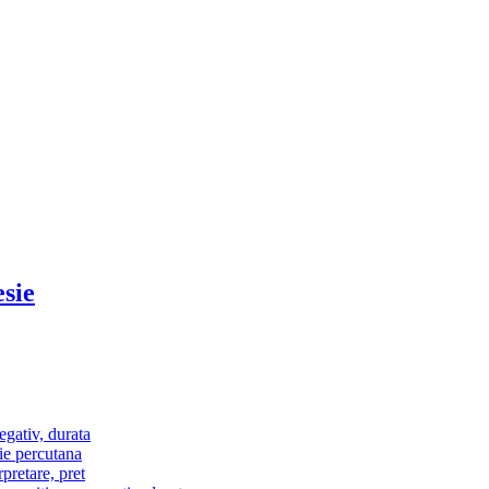
sie
egativ, durata
ie percutana
pretare, pret