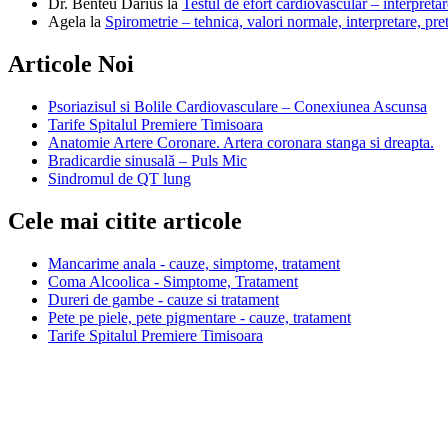
Dr. Benteu Darius
la
Testul de efort cardiovascular – interpretar
Agela
la
Spirometrie – tehnica, valori normale, interpretare, pre
Articole Noi
Psoriazisul si Bolile Cardiovasculare – Conexiunea Ascunsa
Tarife Spitalul Premiere Timisoara
Anatomie Artere Coronare. Artera coronara stanga si dreapta.
Bradicardie sinusală – Puls Mic
Sindromul de QT lung
Cele mai citite articole
Mancarime anala - cauze, simptome, tratament
Coma Alcoolica - Simptome, Tratament
Dureri de gambe - cauze si tratament
Pete pe piele, pete pigmentare - cauze, tratament
Tarife Spitalul Premiere Timisoara