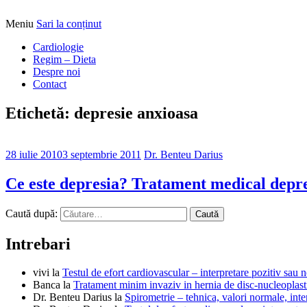
Meniu
Sari la conținut
Alimentatia sa iti fie medicatia
DrBendo.ro
Cardiologie
Regim – Dieta
Despre noi
Contact
Etichetă: depresie anxioasa
28 iulie 2010
3 septembrie 2011
Dr. Benteu Darius
Ce este depresia? Tratament medical depre
Caută după:
Intrebari
vivi
la
Testul de efort cardiovascular – interpretare pozitiv sau n
Banca
la
Tratament minim invaziv in hernia de disc-nucleoplast
Dr. Benteu Darius
la
Spirometrie – tehnica, valori normale, inter