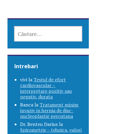
CAUTĂ
DUPĂ:
Intrebari
vivi
la
Testul de efort
cardiovascular –
interpretare pozitiv sau
negativ, durata
Banca
la
Tratament minim
invaziv in hernia de disc-
nucleoplastie percutana
Dr. Benteu Darius
la
Spirometrie – tehnica, valori