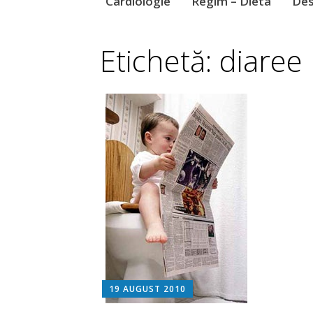
Cardiologie
Regim – Dieta
Des
Etichetă: diaree 
19 AUGUST 2010