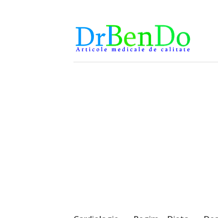
Alimentatia sa iti fie medicatia
DrBendo.ro
Sari
la
conținut