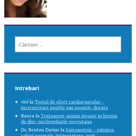
CAUTĂ
DUPĂ:
Intrebari
vivi
la
Testul de efort cardiovascular –
interpretare pozitiv sau negativ, durata
Banca
la
Tratament minim invaziv in hernia
de disc-nucleoplastie percutana
Dr. Benteu Darius
la
Spirometrie – tehnica,
valori normale, interpretare, pret