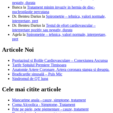
negativ, durata
Banca
la
Tratament minim invaziv in hernia de disc-
nucleoplastie percutana
Dr. Benteu Darius
la
Spirometrie – tehnica, valori normale,
interpretare, pret
Dr. Benteu Darius
la
Testul de efort cardiovascular –
interpretare pozitiv sau negativ, durata
Agela
la
Spirometrie – tehnica, valori normale, interpretare,
pret
Articole Noi
Psoriazisul si Bolile Cardiovasculare – Conexiunea Ascunsa
Tarife Spitalul Premiere Timisoara
Anatomie Artere Coronare. Artera coronara stanga si dreapta.
Bradicardie sinusală – Puls Mic
Sindromul de QT lung
Cele mai citite articole
Mancarime anala - cauze, simptome, tratament
Coma Alcoolica - Simptome, Tratament
Pete pe piele, pete pigmentare - cauze, tratament