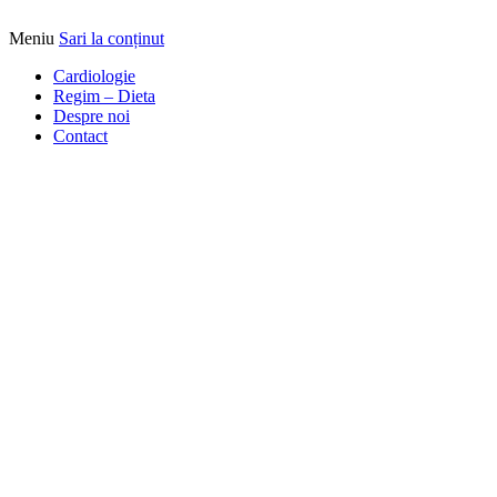
Meniu
Sari la conținut
Alimentatia sa iti fie medicatia
DrBendo.ro
Cardiologie
Regim – Dieta
Despre noi
Contact