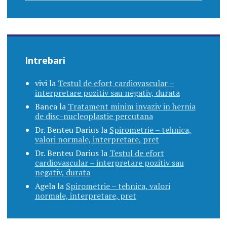
Intrebari
vivi
la
Testul de efort cardiovascular –
interpretare pozitiv sau negativ, durata
Banca
la
Tratament minim invaziv in hernia
de disc-nucleoplastie percutana
Dr. Benteu Darius
la
Spirometrie – tehnica,
valori normale, interpretare, pret
Dr. Benteu Darius
la
Testul de efort
cardiovascular – interpretare pozitiv sau
negativ, durata
Agela
la
Spirometrie – tehnica, valori
normale, interpretare, pret