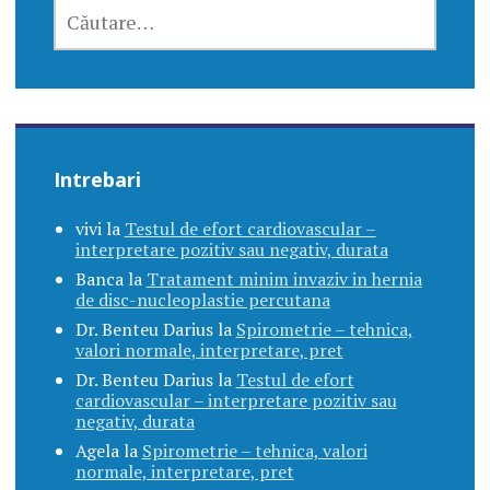
CAUTĂ
DUPĂ:
Intrebari
vivi
la
Testul de efort cardiovascular –
interpretare pozitiv sau negativ, durata
Banca
la
Tratament minim invaziv in hernia
de disc-nucleoplastie percutana
Dr. Benteu Darius
la
Spirometrie – tehnica,
valori normale, interpretare, pret
Dr. Benteu Darius
la
Testul de efort
cardiovascular – interpretare pozitiv sau
negativ, durata
Agela
la
Spirometrie – tehnica, valori
normale, interpretare, pret