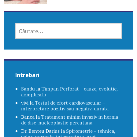
CAUTĂ
DUPĂ:
Intrebari
Sandu
la
Timpan Perforat – cauze, evolutie,
complicatii
vivi
la
Testul de efort cardiovascular –
interpretare pozitiv sau negativ, durata
Banca
la
Tratament minim invaziv in hernia
de disc-nucleoplastie percutana
Dr. Benteu Darius
la
Spirometrie – tehnica,
valori normale, interpretare, pret