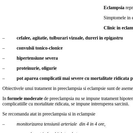
Eclampsia
repr
Simptomele in ec
Clinic in ecla
–
cefalee, agitatie, tulburari vizuale, dureri in epigastru
–
convulsii tonico-clonice
–
hipertensiune severa
–
proteinurie, oligurie
–
pot aparea complicatii mai severe cu mortalitate ridicata
Obiectivele unui tratament in preeclampsia si eclampsie sunt de asemen
In
formele moderate
de preeclampsia nu se impune tratament hipote
complicatiille cu mortalitate ridicata, se impune intreruperea sarcinii.
Se recomanda atat in preeclampsia si in eclampsie
–
monitorizarea tensiunii arteriale din 4 in 4 ore,