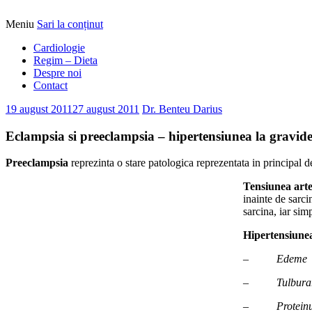
Meniu
Sari la conținut
Alimentatia sa iti fie medicatia
DrBendo.ro
Cardiologie
Regim – Dieta
Despre noi
Contact
19 august 2011
27 august 2011
Dr. Benteu Darius
Eclampsia si preeclampsia – hipertensiunea la gravid
Preeclampsia
reprezinta o stare patologica reprezentata in principal 
Tensiunea arter
inainte de sarc
sarcina, iar sim
Hipertensiunea
–
Edeme
–
Tulburar
–
Proteinu