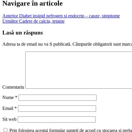
preeclampsie
Navigare în articole
simptome
tensiunea
Anterior
Diabet insipid nefrogen si endocrin – cauze, simptome
in
Următor
Cadere de calciu, tetanie
sarcina
Lasă un răspuns
Adresa ta de email nu va fi publicată.
Câmpurile obligatorii sunt marc
Comentariu
Nume
*
Email
*
Sit web
Prin folosirea acestui formular sunteti de acord cu stocarea si prelu