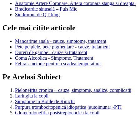
Anatomie Artere Coronare. Artera coronara stanga si dreapta.
Bradicardie sinusală – Puls Mic
Sindromul de QT lung
Cele mai citite articole
Mancarime anala - cauze, simptome, tratament
Pete pe piele, pete pigmentare - cauze, tratament
Dureri de gambe - cauze si tratament
Coma Alcoolica - Simptome, Tratament
Febra - metode pentru a scadea temperatura
Pe Acelasi Subiect
Pielonefrita cronica – cauze, simptome, analize, complicatii
Laringita la copii
Simptome in Bolile de Rinichi
Purpura trombocitopenica idiopatica (autoimuna) -PTI
Glomerulonefrita poststreptococica la copii