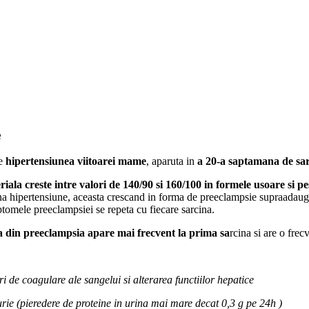
e
de
hipertensiunea viitoarei mame
, aparuta in
a 20-a saptamana de sar
iala creste intre valori de 140/90 si 160/100 in formele usoare si p
ina hipertensiune, aceasta crescand in forma de preeclampsie supraadau
ptomele preeclampsiei se repeta cu fiecare sarcina.
 din preeclampsia apare mai frecvent la prima sa
rcina si are o fre
i de coagulare ale sangelui si alterarea functiilor hepatice
rie (pieredere de proteine in urina mai mare decat 0,3 g pe 24h )