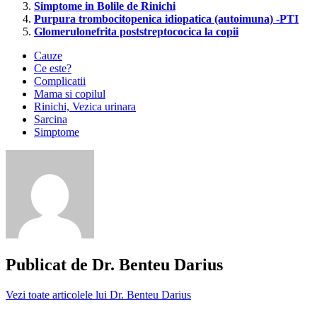
Simptome in Bolile de Rinichi
Purpura trombocitopenica idiopatica (autoimuna) -PTI
Glomerulonefrita poststreptococica la copii
Cauze
Ce este?
Complicatii
Mama si copilul
Rinichi, Vezica urinara
Sarcina
Simptome
eclampsie
eclampsie
complicatii
eclampsie
riscuri
hipertensiune
la
gravide
Publicat de
Dr. Benteu Darius
hipertensiunea
de
Vezi toate articolele lui Dr. Benteu Darius
sarcina
preeclampsie