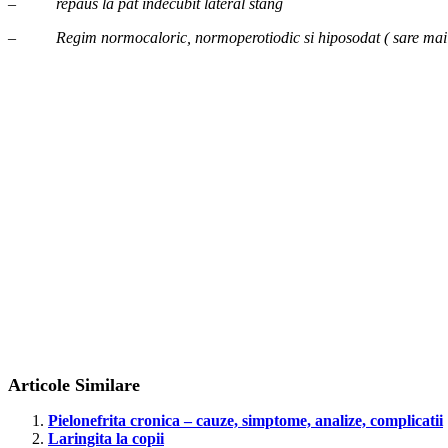
–
repaus la pat indecubit lateral stang
–
Regim normocaloric, normoperotiodic si hiposodat ( sare mai p
Articole Similare
Pielonefrita cronica – cauze, simptome, analize, complicatii
Laringita la copii