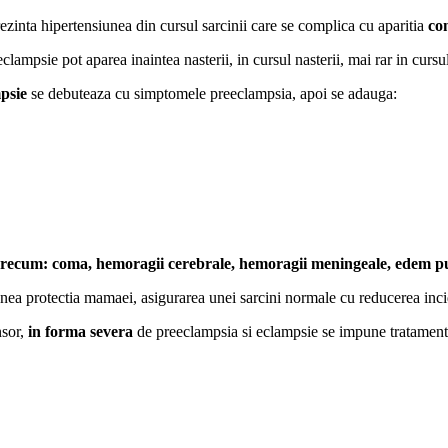
ezinta hipertensiunea din cursul sarcinii care se complica cu aparitia
con
lampsie pot aparea inaintea nasterii, in cursul nasterii, mai rar in cursul
mpsie
se debuteaza cu simptomele preeclampsia, apoi se adauga:
 precum: coma, hemoragii cerebrale, hemoragii meningeale, edem pu
ea protectia mamaei, asigurarea unei sarcini normale cu reducerea incid
nsor,
in forma severa
de preeclampsia si eclampsie se impune tratamentul