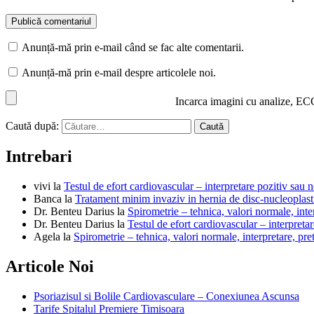
Anunță-mă prin e-mail când se fac alte comentarii.
Anunță-mă prin e-mail despre articolele noi.
Incarca imagini cu analize, EC
Caută după:
Intrebari
vivi
la
Testul de efort cardiovascular – interpretare pozitiv sau n
Banca
la
Tratament minim invaziv in hernia de disc-nucleoplast
Dr. Benteu Darius
la
Spirometrie – tehnica, valori normale, inter
Dr. Benteu Darius
la
Testul de efort cardiovascular – interpretar
Agela
la
Spirometrie – tehnica, valori normale, interpretare, pre
Articole Noi
Psoriazisul si Bolile Cardiovasculare – Conexiunea Ascunsa
Tarife Spitalul Premiere Timisoara