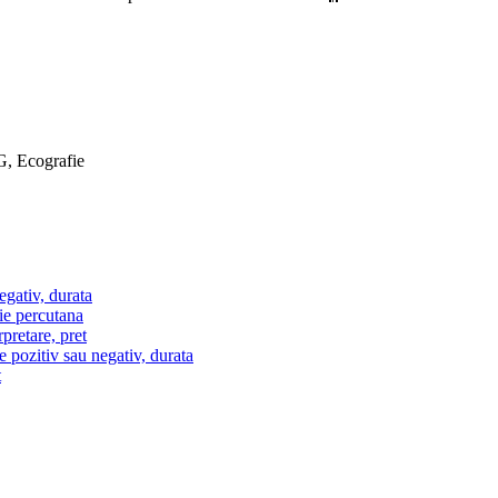
G, Ecografie
egativ, durata
ie percutana
pretare, pret
e pozitiv sau negativ, durata
t