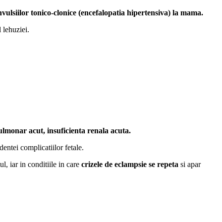
vulsiilor tonico-clonice (encefalopatia hipertensiva) la mama.
 lehuziei.
lmonar acut, insuficienta renala acuta.
entei complicatiilor fetale.
, iar in conditiile in care
crizele de eclampsie se repeta
si apar