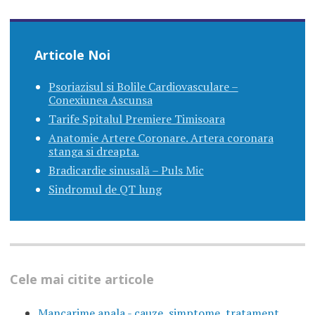
Articole Noi
Psoriazisul si Bolile Cardiovasculare –
Conexiunea Ascunsa
Tarife Spitalul Premiere Timisoara
Anatomie Artere Coronare. Artera coronara
stanga si dreapta.
Bradicardie sinusală – Puls Mic
Sindromul de QT lung
Cele mai citite articole
Mancarime anala - cauze, simptome, tratament