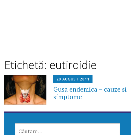
Etichetă: eutiroidie
20 AUGUST 2011
Gusa endemica – cauze si
simptome
CAUTĂ
DUPĂ: