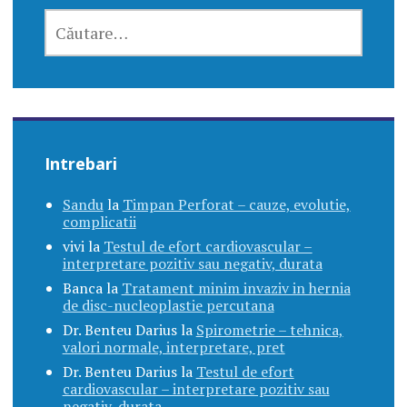
CAUTĂ
DUPĂ:
Intrebari
Sandu
la
Timpan Perforat – cauze, evolutie,
complicatii
vivi
la
Testul de efort cardiovascular –
interpretare pozitiv sau negativ, durata
Banca
la
Tratament minim invaziv in hernia
de disc-nucleoplastie percutana
Dr. Benteu Darius
la
Spirometrie – tehnica,
valori normale, interpretare, pret
Dr. Benteu Darius
la
Testul de efort
cardiovascular – interpretare pozitiv sau
negativ, durata