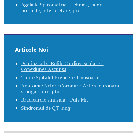
Agela
la
Spirometrie – tehnica, valori
normale, interpretare, pret
Articole Noi
Psoriazisul si Bolile Cardiovasculare –
Conexiunea Ascunsa
Tarife Spitalul Premiere Timisoara
Anatomie Artere Coronare. Artera coronara
stanga si dreapta.
Bradicardie sinusală – Puls Mic
Sindromul de QT lung