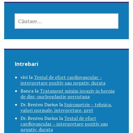
CAUTĂ
DUPĂ:
Intrebari
vivi
la
Testul de efort cardiovascular –
interpretare pozitiv sau negativ, durata
Banca
la
Tratament minim invaziv in hernia
de disc-nucleoplastie percutana
Dr. Benteu Darius
la
Spirometrie – tehnica,
valori normale, interpretare, pret
Dr. Benteu Darius
la
Testul de efort
cardiovascular – interpretare pozitiv sau
negativ, durata