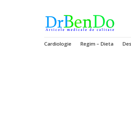
Alimentatia sa iti fie medicatia
DrBendo.ro
Sari
Cardiologie
Regim – Dieta
Des
la
conținut