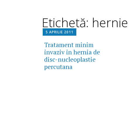
Etichetă: hernie
5 APRILIE 2011
Tratament minim
invaziv in hernia de
disc-nucleoplastie
percutana