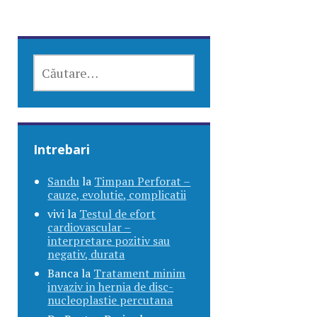
CAUTĂ
DUPĂ:
Intrebari
Sandu
la
Timpan Perforat –
cauze, evolutie, complicatii
vivi
la
Testul de efort
cardiovascular –
interpretare pozitiv sau
negativ, durata
Banca
la
Tratament minim
invaziv in hernia de disc-
nucleoplastie percutana