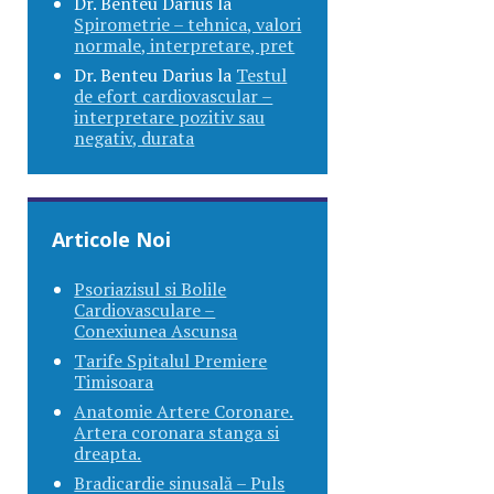
Dr. Benteu Darius
la
Spirometrie – tehnica, valori
normale, interpretare, pret
Dr. Benteu Darius
la
Testul
de efort cardiovascular –
interpretare pozitiv sau
negativ, durata
Articole Noi
Psoriazisul si Bolile
Cardiovasculare –
Conexiunea Ascunsa
Tarife Spitalul Premiere
Timisoara
Anatomie Artere Coronare.
Artera coronara stanga si
dreapta.
Bradicardie sinusală – Puls