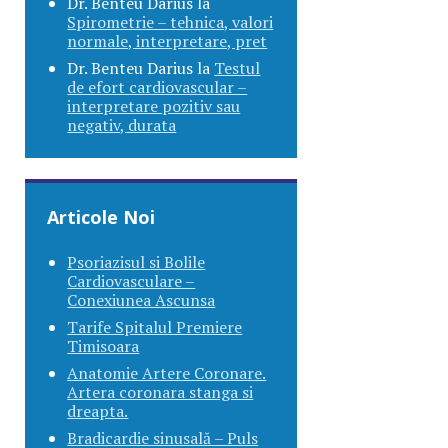
Dr. Benteu Darius
la
Spirometrie – tehnica, valori
normale, interpretare, pret
Dr. Benteu Darius
la
Testul
de efort cardiovascular –
interpretare pozitiv sau
negativ, durata
Articole Noi
Psoriazisul si Bolile
Cardiovasculare –
Conexiunea Ascunsa
Tarife Spitalul Premiere
Timisoara
Anatomie Artere Coronare.
Artera coronara stanga si
dreapta.
Bradicardie sinusală – Puls