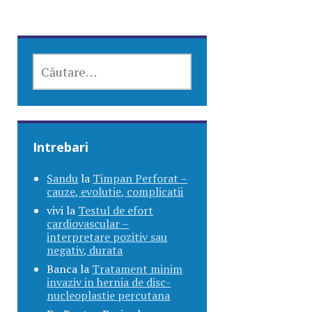
CAUTĂ
DUPĂ:
Intrebari
Sandu
la
Timpan Perforat –
cauze, evolutie, complicatii
vivi
la
Testul de efort
cardiovascular –
interpretare pozitiv sau
negativ, durata
Banca
la
Tratament minim
invaziv in hernia de disc-
nucleoplastie percutana