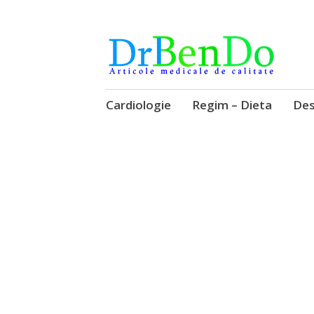
Alimentatia sa iti fie medicatia
DrBendo.ro
Sari
Cardiologie
Regim – Dieta
Des
la
conținut