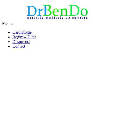
Sari
Meniu
la
Alimentatia sa iti fie medicatia
DrBendo.ro
Cardiologie
conținut
Regim – Dieta
Despre noi
Contact