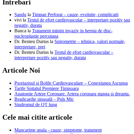
Intrebari
Sandu
la
Timpan Perforat – cauze, evolutie, complicatii
vivi
la
Testul de efort cardiovascular – interpretare pozitiv sau
negativ, durata
Banca
la
Tratament minim invaziv in hernia de disc-
nucleoplastie percutana
Dr. Benteu Darius
la
Spirometrie – tehnica, valori normale,
interpretare, pret
Dr. Benteu Darius
la
Testul de efort cardiovascular –
interpretare pozitiv sau negativ, durata
Articole Noi
Psoriazisul si Bolile Cardiovasculare – Conexiunea Ascunsa
Tarife Spitalul Premiere Timisoara
Anatomie Artere Coronare. Artera coronara stanga si dreapta.
Bradicardie sinusală – Puls Mic
Sindromul de QT lung
Cele mai citite articole
Mancarime anala - cauze, simptome, tratament