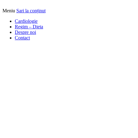
Meniu
Sari la conținut
Alimentatia sa iti fie medicatia
DrBendo.ro
Cardiologie
Regim – Dieta
Despre noi
Contact