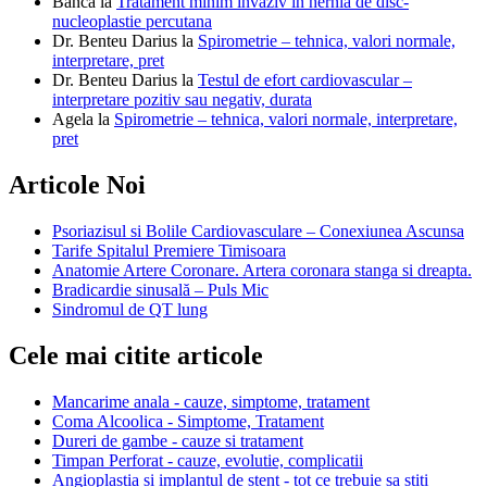
Banca
la
Tratament minim invaziv in hernia de disc-
nucleoplastie percutana
Dr. Benteu Darius
la
Spirometrie – tehnica, valori normale,
interpretare, pret
Dr. Benteu Darius
la
Testul de efort cardiovascular –
interpretare pozitiv sau negativ, durata
Agela
la
Spirometrie – tehnica, valori normale, interpretare,
pret
Articole Noi
Psoriazisul si Bolile Cardiovasculare – Conexiunea Ascunsa
Tarife Spitalul Premiere Timisoara
Anatomie Artere Coronare. Artera coronara stanga si dreapta.
Bradicardie sinusală – Puls Mic
Sindromul de QT lung
Cele mai citite articole
Mancarime anala - cauze, simptome, tratament
Coma Alcoolica - Simptome, Tratament
Dureri de gambe - cauze si tratament
Timpan Perforat - cauze, evolutie, complicatii
Angioplastia si implantul de stent - tot ce trebuie sa stiti