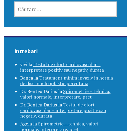
CAUTĂ
DUPĂ:
Intrebari
vivi
la
Testul de efort cardiovascular –
interpretare pozitiv sau negativ, durata
Banca
la
Tratament minim invaziv in hernia
de disc-nucleoplastie percutana
Dr. Benteu Darius
la
Spirometrie – tehnica,
valori normale, interpretare, pret
Dr. Benteu Darius
la
Testul de efort
cardiovascular – interpretare pozitiv sau
negativ, durata
Agela
la
Spirometrie – tehnica, valori
normale, interpretare, pret