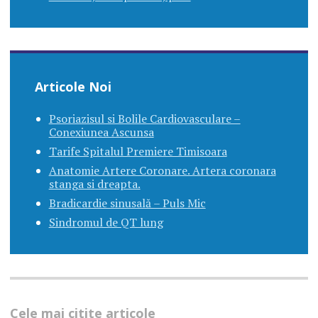
Articole Noi
Psoriazisul si Bolile Cardiovasculare –
Conexiunea Ascunsa
Tarife Spitalul Premiere Timisoara
Anatomie Artere Coronare. Artera coronara
stanga si dreapta.
Bradicardie sinusală – Puls Mic
Sindromul de QT lung
Cele mai citite articole