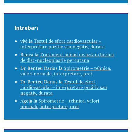
Intrebari
vivi
la
Testul de efort cardiovascular –
interpretare pozitiv sau negativ, durata
Banca
la
Tratament minim invaziv in hernia
de disc-nucleoplastie percutana
Dr. Benteu Darius
la
Spirometrie – tehnica,
valori normale, interpretare, pret
Dr. Benteu Darius
la
Testul de efort
cardiovascular – interpretare pozitiv sau
negativ, durata
Agela
la
Spirometrie – tehnica, valori
normale, interpretare, pret