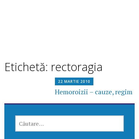
Etichetă: rectoragia
22 MARTIE 2010
Hemoroizii – cauze, regim
CAUTĂ
DUPĂ: