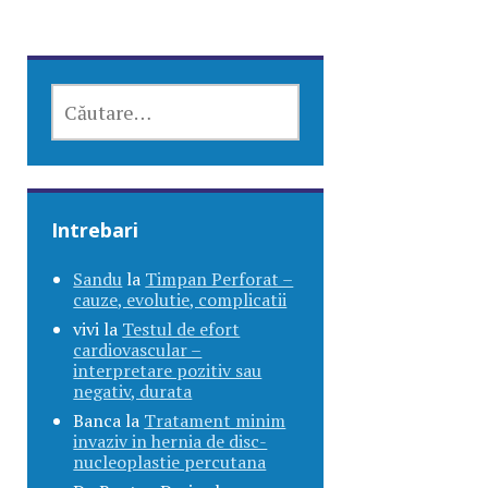
CAUTĂ
DUPĂ:
Intrebari
Sandu
la
Timpan Perforat –
cauze, evolutie, complicatii
vivi
la
Testul de efort
cardiovascular –
interpretare pozitiv sau
negativ, durata
Banca
la
Tratament minim
invaziv in hernia de disc-
nucleoplastie percutana