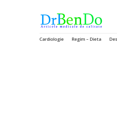
Alimentatia sa iti fie medicatia
DrBendo.ro
Sari
Cardiologie
Regim – Dieta
Des
la
conținut