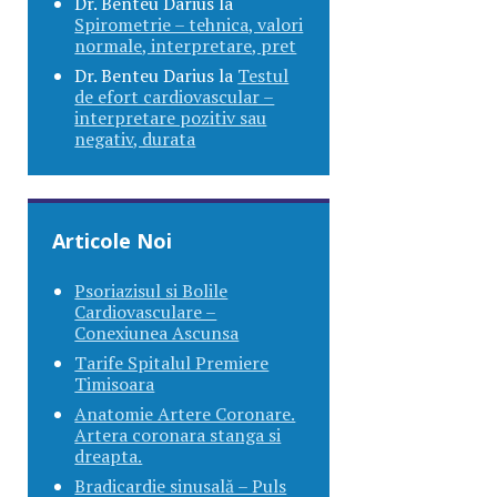
Dr. Benteu Darius
la
Spirometrie – tehnica, valori
normale, interpretare, pret
Dr. Benteu Darius
la
Testul
de efort cardiovascular –
interpretare pozitiv sau
negativ, durata
Articole Noi
Psoriazisul si Bolile
Cardiovasculare –
Conexiunea Ascunsa
Tarife Spitalul Premiere
Timisoara
Anatomie Artere Coronare.
Artera coronara stanga si
dreapta.
Bradicardie sinusală – Puls