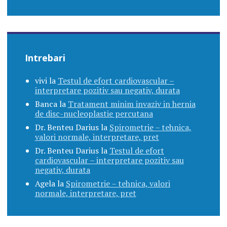
Intrebari
vivi
la
Testul de efort cardiovascular –
interpretare pozitiv sau negativ, durata
Banca
la
Tratament minim invaziv in hernia
de disc-nucleoplastie percutana
Dr. Benteu Darius
la
Spirometrie – tehnica,
valori normale, interpretare, pret
Dr. Benteu Darius
la
Testul de efort
cardiovascular – interpretare pozitiv sau
negativ, durata
Agela
la
Spirometrie – tehnica, valori
normale, interpretare, pret