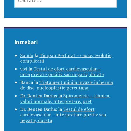
DUPĂ:
Intrebari
Sandu
la
Timpan Perforat – cauze, evolutie,
complicatii
vivi
la
Testul de efort cardiovascular –
interpretare pozitiv sau negativ, durata
Banca
la
Tratament minim invaziv in hernia
de disc-nucleoplastie percutana
Dr. Benteu Darius
la
Spirometrie – tehnica,
valori normale, interpretare, pret
Dr. Benteu Darius
la
Testul de efort
cardiovascular – interpretare pozitiv sau
negativ, durata