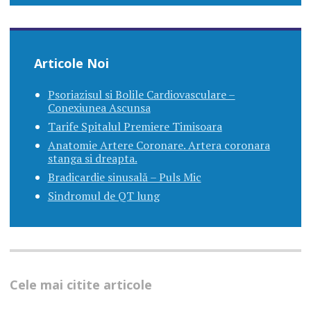
Articole Noi
Psoriazisul si Bolile Cardiovasculare –
Conexiunea Ascunsa
Tarife Spitalul Premiere Timisoara
Anatomie Artere Coronare. Artera coronara
stanga si dreapta.
Bradicardie sinusală – Puls Mic
Sindromul de QT lung
Cele mai citite articole