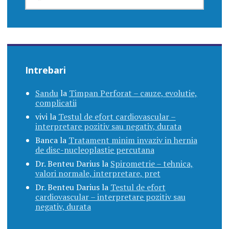
DUPĂ:
Intrebari
Sandu
la
Timpan Perforat – cauze, evolutie,
complicatii
vivi
la
Testul de efort cardiovascular –
interpretare pozitiv sau negativ, durata
Banca
la
Tratament minim invaziv in hernia
de disc-nucleoplastie percutana
Dr. Benteu Darius
la
Spirometrie – tehnica,
valori normale, interpretare, pret
Dr. Benteu Darius
la
Testul de efort
cardiovascular – interpretare pozitiv sau
negativ, durata