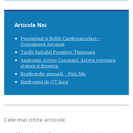
Articole Noi
Psoriazisul si Bolile Cardiovasculare –
Conexiunea Ascunsa
Tarife Spitalul Premiere Timisoara
Anatomie Artere Coronare. Artera coronara
stanga si dreapta.
Bradicardie sinusală – Puls Mic
Sindromul de QT lung
Cele mai citite articole