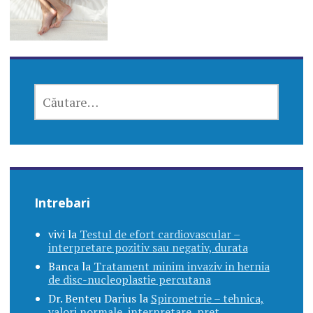
CAUTĂ
DUPĂ:
Intrebari
vivi
la
Testul de efort cardiovascular –
interpretare pozitiv sau negativ, durata
Banca
la
Tratament minim invaziv in hernia
de disc-nucleoplastie percutana
Dr. Benteu Darius
la
Spirometrie – tehnica,
valori normale, interpretare, pret