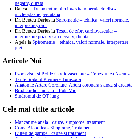
negativ, durata
Banca
la
Tratament minim invaziv in hernia de disc-
nucleoplastie percutana
Dr. Benteu Darius
la
Spirometrie – tehnica, valori normale,
interpretare, pret
Dr. Benteu Darius
la
Testul de efort cardiovascular –
interpretare pozitiv sau negativ, durata
Agela
la
Spirometrie – tehnica, valori normale, interpretare,
pret
Articole Noi
Psoriazisul si Bolile Cardiovasculare – Conexiunea Ascunsa
Tarife Spitalul Premiere Timisoara
Anatomie Artere Coronare. Artera coronara stanga si dreapta.
Bradicardie sinusală – Puls Mic
Sindromul de QT lung
Cele mai citite articole
Mancarime anala - cauze, simptome, tratament
Coma Alcoolica - Simptome, Tratament
Dureri de gambe - cauze si tratament