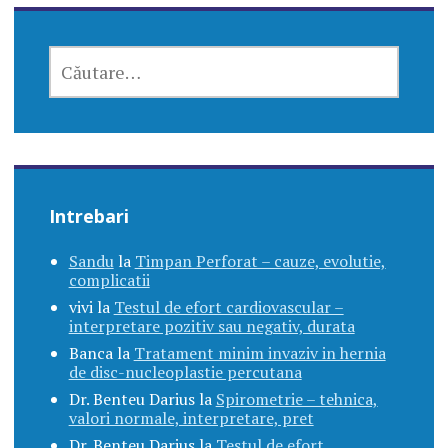
CAUTĂ
DUPĂ:
Intrebari
Sandu
la
Timpan Perforat – cauze, evolutie,
complicatii
vivi
la
Testul de efort cardiovascular –
interpretare pozitiv sau negativ, durata
Banca
la
Tratament minim invaziv in hernia
de disc-nucleoplastie percutana
Dr. Benteu Darius
la
Spirometrie – tehnica,
valori normale, interpretare, pret
Dr. Benteu Darius
la
Testul de efort