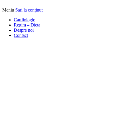
Meniu
Sari la conținut
Alimentatia sa iti fie medicatia
DrBendo.ro
Cardiologie
Regim – Dieta
Despre noi
Contact