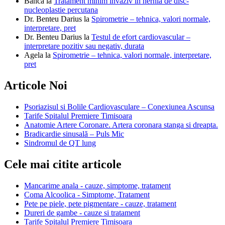
Banca
la
Tratament minim invaziv in hernia de disc-
nucleoplastie percutana
Dr. Benteu Darius
la
Spirometrie – tehnica, valori normale,
interpretare, pret
Dr. Benteu Darius
la
Testul de efort cardiovascular –
interpretare pozitiv sau negativ, durata
Agela
la
Spirometrie – tehnica, valori normale, interpretare,
pret
Articole Noi
Psoriazisul si Bolile Cardiovasculare – Conexiunea Ascunsa
Tarife Spitalul Premiere Timisoara
Anatomie Artere Coronare. Artera coronara stanga si dreapta.
Bradicardie sinusală – Puls Mic
Sindromul de QT lung
Cele mai citite articole
Mancarime anala - cauze, simptome, tratament
Coma Alcoolica - Simptome, Tratament
Pete pe piele, pete pigmentare - cauze, tratament
Dureri de gambe - cauze si tratament
Tarife Spitalul Premiere Timisoara