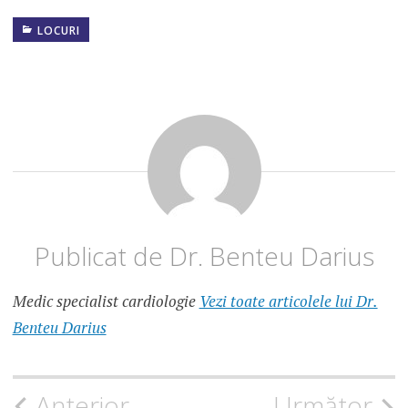
LOCURI
BALEA
LAC
CASCADA
BALEA
POZE
TRANSFAGARASAN
POZE
VIDRARU
TRASEU
TRANSFAGARASAN
Publicat de
Dr. Benteu Darius
Medic specialist cardiologie
Vezi toate articolele lui Dr.
Benteu Darius
Navigare
Anterior
Următor