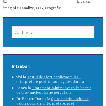
Incarca
imagini cu analize, ECG, Ecografie
CAUTĂ
DUPĂ:
Intrebari
vivi
la
Testul de efort cardiovascular –
interpretare pozitiv sau negativ, durata
Banca
la
Tratament minim invaziv in hernia
de disc-nucleoplastie percutana
Dr. Benteu Darius
la
Spirometrie – tehnica,
valori normale, interpretare, pret