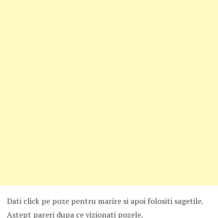
Dati click pe poze pentru marire si apoi folositi sagetile.
Astept pareri dupa ce vizionati pozele.