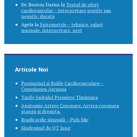
Dr. Benteu Darius
la
Testul de efort
cardiovascular – interpretare pozitiv sau
negativ, durata
Agela
la
Spirometrie – tehnica, valori
normale, interpretare, pret
Articole Noi
Psoriazisul si Bolile Cardiovasculare –
Conexiunea Ascunsa
Tarife Spitalul Premiere Timisoara
Anatomie Artere Coronare. Artera coronara
stanga si dreapta.
Bradicardie sinusală – Puls Mic
Sindromul de QT lung