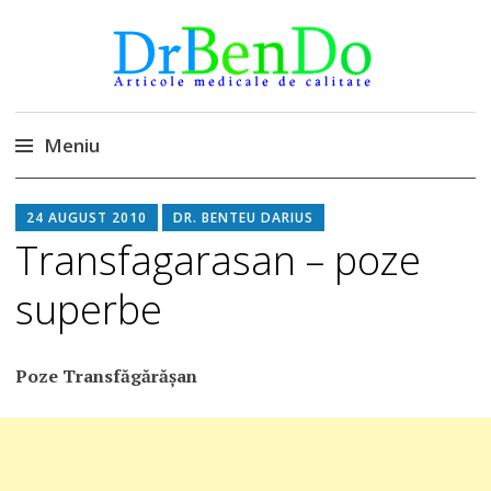
DrBendo.ro
Alimentatia sa iti fie medicatia
Meniu
Sari
24 AUGUST 2010
DR. BENTEU DARIUS
la
Transfagarasan – poze
conținut
superbe
Poze Transfăgărășan