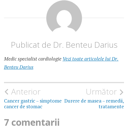
TIMISOARA
IMAGINI
SALA
DE
NASTERE
CLINICA
ATHENA
Publicat de
Dr. Benteu Darius
Medic specialist cardiologie
Vezi toate articolele lui Dr.
Benteu Darius
Navigare
Anterior
Următor
în
Cancer gastric – simptome
Durere de masea – remedii,
cancer de stomac
tratamente
articole
7 comentarii