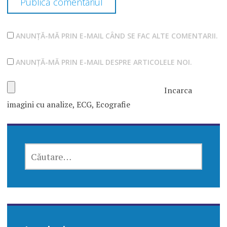
ANUNȚĂ-MĂ PRIN E-MAIL CÂND SE FAC ALTE COMENTARII.
ANUNȚĂ-MĂ PRIN E-MAIL DESPRE ARTICOLELE NOI.
Incarca
imagini cu analize, ECG, Ecografie
CAUTĂ
DUPĂ: