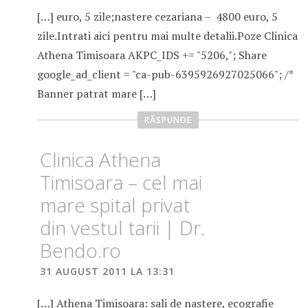
[…] euro, 5 zile;nastere cezariana – 4800 euro, 5
zile.Intrati aici pentru mai multe detalii.Poze Clinica
Athena Timisoara AKPC_IDS += "5206,"; Share
google_ad_client = "ca-pub-6395926927025066"; /*
Banner patrat mare […]
RĂSPUNDE
Clinica Athena
Timisoara – cel mai
mare spital privat
din vestul tarii | Dr.
Bendo.ro
31 AUGUST 2011 LA 13:31
[…] Athena Timisoara: sali de nastere, ecografie