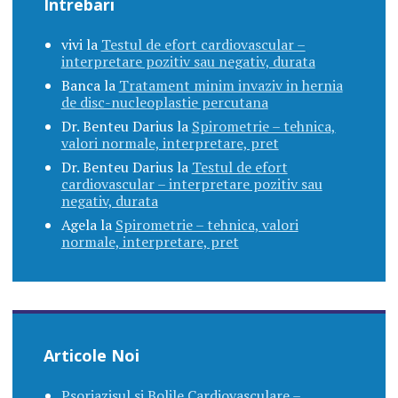
Intrebari
vivi
la
Testul de efort cardiovascular –
interpretare pozitiv sau negativ, durata
Banca
la
Tratament minim invaziv in hernia
de disc-nucleoplastie percutana
Dr. Benteu Darius
la
Spirometrie – tehnica,
valori normale, interpretare, pret
Dr. Benteu Darius
la
Testul de efort
cardiovascular – interpretare pozitiv sau
negativ, durata
Agela
la
Spirometrie – tehnica, valori
normale, interpretare, pret
Articole Noi
Psoriazisul si Bolile Cardiovasculare –