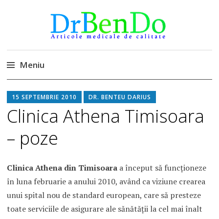
DrBendo.ro
Alimentatia sa iti fie medicatia
Meniu
Sari
15 SEPTEMBRIE 2010
DR. BENTEU DARIUS
la
Clinica Athena Timisoara
conținut
– poze
Clinica Athena din Timisoara
a început să funcţioneze
în luna februarie a anului 2010, având ca viziune crearea
unui spital nou de standard european, care să presteze
toate serviciile de asigurare ale sănătăţii la cel mai înalt