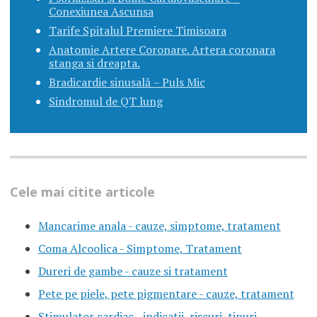
Conexiunea Ascunsa
Tarife Spitalul Premiere Timisoara
Anatomie Artere Coronare. Artera coronara
stanga si dreapta.
Bradicardie sinusală – Puls Mic
Sindromul de QT lung
Cele mai citite articole
Mancarime anala - cauze, simptome, tratament
Coma Alcoolica - Simptome, Tratament
Dureri de gambe - cauze si tratament
Pete pe piele, pete pigmentare - cauze, tratament
Stimulator cardiac - indicatii, riscuri, tipuri