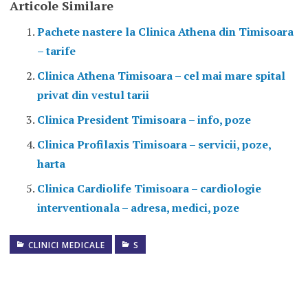
Articole Similare
Pachete nastere la Clinica Athena din Timisoara
– tarife
Clinica Athena Timisoara – cel mai mare spital
privat din vestul tarii
Clinica President Timisoara – info, poze
Clinica Profilaxis Timisoara – servicii, poze,
harta
Clinica Cardiolife Timisoara – cardiologie
interventionala – adresa, medici, poze
CLINICI MEDICALE
BLOC
S
OPERATOR
CLINICA
ATHENA
CLINICA
ATHENA