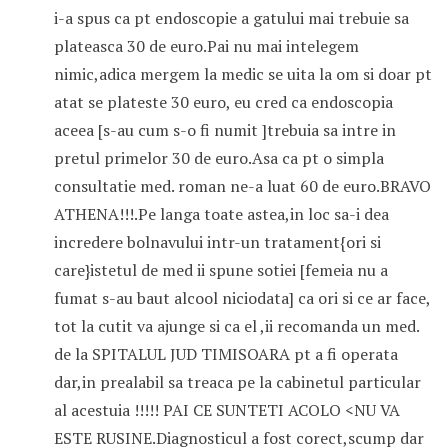
i-a spus ca pt endoscopie a gatului mai trebuie sa
plateasca 30 de euro.Pai nu mai intelegem
nimic,adica mergem la medic se uita la om si doar pt
atat se plateste 30 euro, eu cred ca endoscopia
aceea [s-au cum s-o fi numit ]trebuia sa intre in
pretul primelor 30 de euro.Asa ca pt o simpla
consultatie med. roman ne-a luat 60 de euro.BRAVO
ATHENA!!!.Pe langa toate astea,in loc sa-i dea
incredere bolnavului intr-un tratament{ori si
care}istetul de med ii spune sotiei [femeia nu a
fumat s-au baut alcool niciodata] ca ori si ce ar face,
tot la cutit va ajunge si ca el ,ii recomanda un med.
de la SPITALUL JUD TIMISOARA pt a fi operata
dar,in prealabil sa treaca pe la cabinetul particular
al acestuia !!!!! PAI CE SUNTETI ACOLO <NU VA
ESTE RUSINE.Diagnosticul a fost corect,scump dar