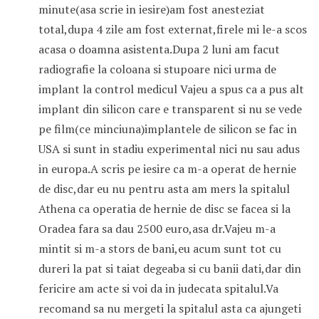
minute(asa scrie in iesire)am fost anesteziat
total,dupa 4 zile am fost externat,firele mi le-a scos
acasa o doamna asistenta.Dupa 2 luni am facut
radiografie la coloana si stupoare nici urma de
implant la control medicul Vajeu a spus ca a pus alt
implant din silicon care e transparent si nu se vede
pe film(ce minciuna)implantele de silicon se fac in
USA si sunt in stadiu experimental nici nu sau adus
in europa.A scris pe iesire ca m-a operat de hernie
de disc,dar eu nu pentru asta am mers la spitalul
Athena ca operatia de hernie de disc se facea si la
Oradea fara sa dau 2500 euro,asa dr.Vajeu m-a
mintit si m-a stors de bani,eu acum sunt tot cu
dureri la pat si taiat degeaba si cu banii dati,dar din
fericire am acte si voi da in judecata spitalul.Va
recomand sa nu mergeti la spitalul asta ca ajungeti