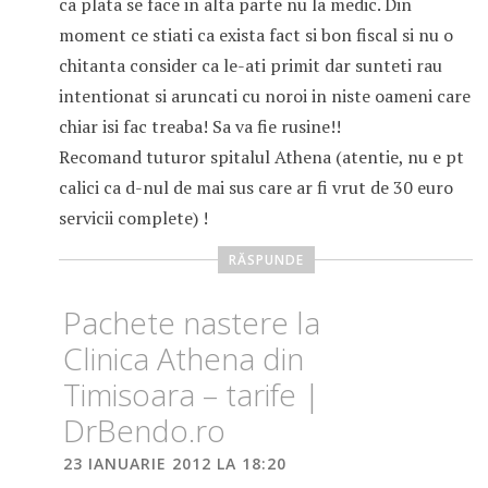
ca plata se face in alta parte nu la medic. Din
moment ce stiati ca exista fact si bon fiscal si nu o
chitanta consider ca le-ati primit dar sunteti rau
intentionat si aruncati cu noroi in niste oameni care
chiar isi fac treaba! Sa va fie rusine!!
Recomand tuturor spitalul Athena (atentie, nu e pt
calici ca d-nul de mai sus care ar fi vrut de 30 euro
servicii complete) !
RĂSPUNDE
Pachete nastere la
Clinica Athena din
Timisoara – tarife |
DrBendo.ro
23 IANUARIE 2012 LA 18:20