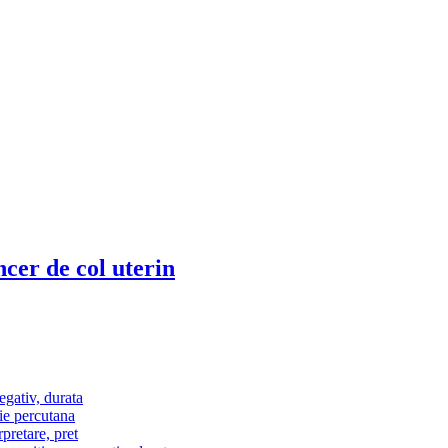
ncer de col uterin
egativ, durata
ie percutana
pretare, pret