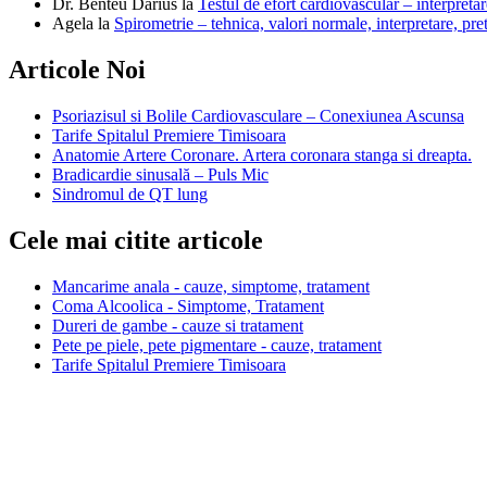
Dr. Benteu Darius
la
Testul de efort cardiovascular – interpretar
Agela
la
Spirometrie – tehnica, valori normale, interpretare, pre
Articole Noi
Psoriazisul si Bolile Cardiovasculare – Conexiunea Ascunsa
Tarife Spitalul Premiere Timisoara
Anatomie Artere Coronare. Artera coronara stanga si dreapta.
Bradicardie sinusală – Puls Mic
Sindromul de QT lung
Cele mai citite articole
Mancarime anala - cauze, simptome, tratament
Coma Alcoolica - Simptome, Tratament
Dureri de gambe - cauze si tratament
Pete pe piele, pete pigmentare - cauze, tratament
Tarife Spitalul Premiere Timisoara