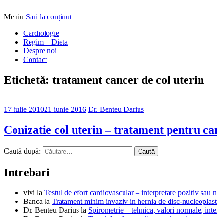
Meniu
Sari la conținut
Alimentatia sa iti fie medicatia
DrBendo.ro
Cardiologie
Regim – Dieta
Despre noi
Contact
Etichetă: tratament cancer de col uterin
17 iulie 2010
21 iunie 2016
Dr. Benteu Darius
Conizatie col uterin – tratament pentru ca
Caută după:
Intrebari
vivi
la
Testul de efort cardiovascular – interpretare pozitiv sau n
Banca
la
Tratament minim invaziv in hernia de disc-nucleoplast
Dr. Benteu Darius
la
Spirometrie – tehnica, valori normale, inter