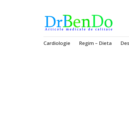
Alimentatia sa iti fie medicatia
DrBendo.ro
Sari
Cardiologie
Regim – Dieta
Des
la
conținut