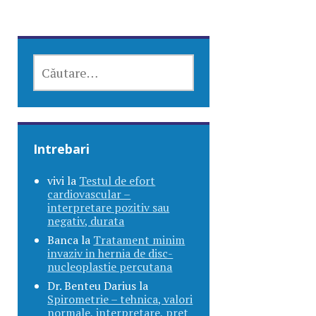
CAUTĂ
DUPĂ:
Intrebari
vivi
la
Testul de efort
cardiovascular –
interpretare pozitiv sau
negativ, durata
Banca
la
Tratament minim
invaziv in hernia de disc-
nucleoplastie percutana
Dr. Benteu Darius
la
Spirometrie – tehnica, valori
normale, interpretare, pret