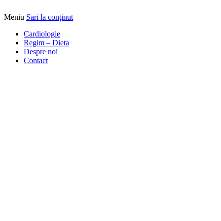
Meniu
Sari la conținut
Alimentatia sa iti fie medicatia
DrBendo.ro
Cardiologie
Regim – Dieta
Despre noi
Contact