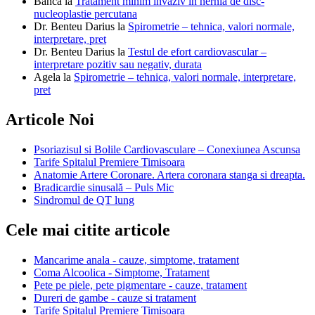
Banca
la
Tratament minim invaziv in hernia de disc-
nucleoplastie percutana
Dr. Benteu Darius
la
Spirometrie – tehnica, valori normale,
interpretare, pret
Dr. Benteu Darius
la
Testul de efort cardiovascular –
interpretare pozitiv sau negativ, durata
Agela
la
Spirometrie – tehnica, valori normale, interpretare,
pret
Articole Noi
Psoriazisul si Bolile Cardiovasculare – Conexiunea Ascunsa
Tarife Spitalul Premiere Timisoara
Anatomie Artere Coronare. Artera coronara stanga si dreapta.
Bradicardie sinusală – Puls Mic
Sindromul de QT lung
Cele mai citite articole
Mancarime anala - cauze, simptome, tratament
Coma Alcoolica - Simptome, Tratament
Pete pe piele, pete pigmentare - cauze, tratament
Dureri de gambe - cauze si tratament
Tarife Spitalul Premiere Timisoara