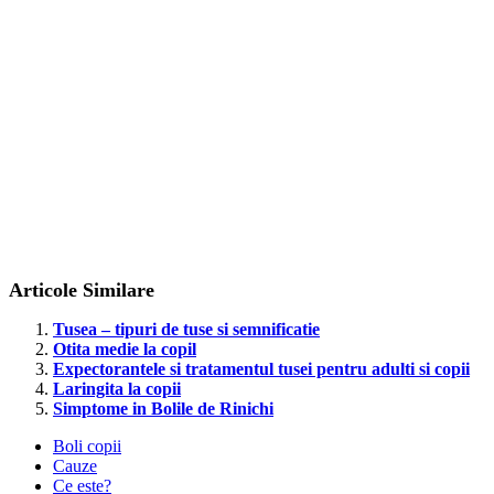
Articole Similare
Tusea – tipuri de tuse si semnificatie
Otita medie la copil
Expectorantele si tratamentul tusei pentru adulti si copii
Laringita la copii
Simptome in Bolile de Rinichi
Boli copii
Cauze
Ce este?