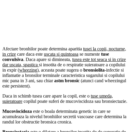
Afectare bronhilor poate determina aparitia
tusei la copii, nocturne,
in crize
care daca este
uscata si quintoasa
se numeste
tuse
convulsiva
. Daca apare si dimineata,
tusea este tot seaca si in crize
dar uscata, spastica
si insotita de o respiratie suieratoare a copilului
in expir (
wheezing
), aceasta poate sugera o
bronsiolita
-infectie si
inflamatie a bronsilor terminale caracteristica sugarului si copilului
mic pana in 3 ani, sau chiar
astm bronsic
(atunci cand wheezingul
este persistent).
Daca in schimb tusea care apare la copil, este o
tuse umeda,
suieratoare
copilul poate suferi de mucoviscidoza sau bronsiectazie.
Mucoviscidoza
este o boala determinata genetic in care se
acumuleaza la nivelul bronhiilor secretii vascoase care determina la
randul lor obstructie bronsica cronica.
Bronsiectazia
este o dilatare a bronsilor insotita de de supuratie de