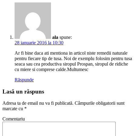
raguseala
tuse
in
crize
tuse
la
copii
ala
spune:
tuse
28 ianuarie 2016 la 10:30
latratoare
tuse
Ar fi bine daca ati mentiona in articol niste remedii naturale
nocturna
pentru fiecare tip de tusa. Noi de exemplu folosim pentru tusa
tuse
seaca sau cea productiva siropul Prospan, siropul de ridiche
suieratoare
cu miere si comprese calde.Multumesc
tuse
umeda
Răspunde
tuse
uscata
Lasă un răspuns
tusea
in
Adresa ta de email nu va fi publicată.
Câmpurile obligatorii sunt
pleurite
marcate cu
*
Comentariu