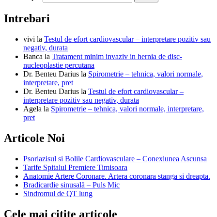
Intrebari
vivi
la
Testul de efort cardiovascular – interpretare pozitiv sau
negativ, durata
Banca
la
Tratament minim invaziv in hernia de disc-
nucleoplastie percutana
Dr. Benteu Darius
la
Spirometrie – tehnica, valori normale,
interpretare, pret
Dr. Benteu Darius
la
Testul de efort cardiovascular –
interpretare pozitiv sau negativ, durata
Agela
la
Spirometrie – tehnica, valori normale, interpretare,
pret
Articole Noi
Psoriazisul si Bolile Cardiovasculare – Conexiunea Ascunsa
Tarife Spitalul Premiere Timisoara
Anatomie Artere Coronare. Artera coronara stanga si dreapta.
Bradicardie sinusală – Puls Mic
Sindromul de QT lung
Cele mai citite articole