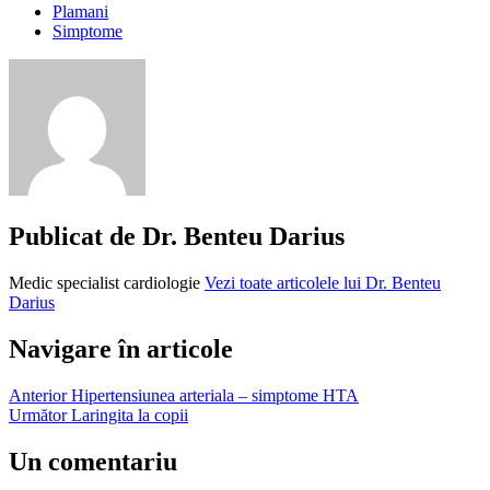
Plamani
Simptome
astm
bronsic
la
copii
bronsiectazie
copii
bronsiolita
copii
Publicat de
Dr. Benteu Darius
expectoratie
expectoratie
Medic specialist cardiologie
Vezi toate articolele lui Dr. Benteu
la
Darius
copii
laringita
copii
Navigare în articole
mucoviscidoza
rinofaringita
Anterior
Hipertensiunea arteriala – simptome HTA
copii
Următor
Laringita la copii
tuse
bitonala
Un comentariu
tuse
cu