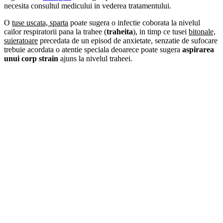
necesita consultul medicului in vederea tratamentului.
O
tuse uscata, sparta
poate sugera o infectie coborata la nivelul
cailor respiratorii pana la trahee (
traheita
), in timp ce tusei
bitonale,
suieratoare
precedata de un episod de anxietate, senzatie de sufocare
trebuie acordata o atentie speciala deoarece poate sugera
aspirarea
unui corp strain
ajuns la nivelul traheei.