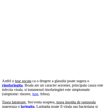
Astfel o
tuse uscata
ca o dregere a glasului poate sugera o
rinofaringita
. Boala are un caracter sezonier, principala cauza este
infectia virala, si tratamenul rinofaringitei este simptomatic
(simptome: rinoree,
tuse
, febra).
Tusea latratoare
, frecventa noaptea,
tusea insotita de raguseala
sugereaza o
laringita
. Laringita poate fi virala sau bacteriana si