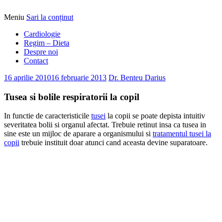
Meniu
Sari la conținut
Alimentatia sa iti fie medicatia
DrBendo.ro
Cardiologie
Regim – Dieta
Despre noi
Contact
16 aprilie 2010
16 februarie 2013
Dr. Benteu Darius
Tusea si bolile respiratorii la copil
In functie de caracteristicile
tusei
la copii se poate depista intuitiv
severitatea bolii si organul afectat. Trebuie retinut insa ca tusea in
sine este un mijloc de aparare a organismului si
tratamentul tusei la
copii
trebuie instituit doar atunci cand aceasta devine suparatoare.