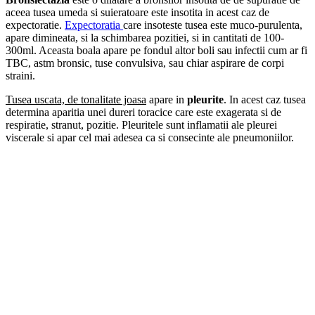
aceea tusea umeda si suieratoare este insotita in acest caz de
expectoratie.
Expectoratia
care insoteste tusea este muco-purulenta,
apare dimineata, si la schimbarea pozitiei, si in cantitati de 100-
300ml. Aceasta boala apare pe fondul altor boli sau infectii cum ar fi
TBC, astm bronsic, tuse convulsiva, sau chiar aspirare de corpi
straini.
Tusea uscata, de tonalitate joasa
apare in
pleurite
. In acest caz tusea
determina aparitia unei dureri toracice care este exagerata si de
respiratie, stranut, pozitie. Pleuritele sunt inflamatii ale pleurei
viscerale si apar cel mai adesea ca si consecinte ale pneumoniilor.