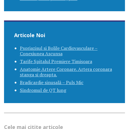
Articole Noi
Psoriazisul si Bolile Cardiovasculare –
Conexiunea Ascunsa
Tarife Spitalul Premiere Timisoara
Anatomie Artere Coronare. Artera coronara
stanga si dreapta.
Bradicardie sinusală – Puls Mic
Sindromul de QT lung
Cele mai citite articole