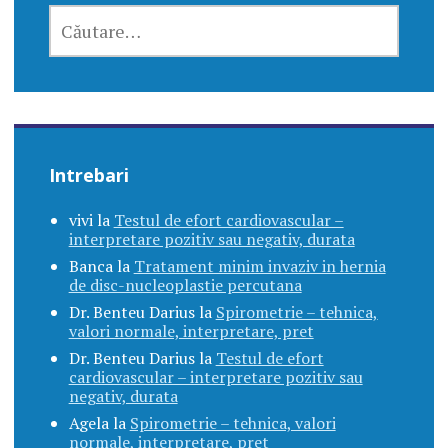
CAUTĂ
DUPĂ:
Intrebari
vivi
la
Testul de efort cardiovascular –
interpretare pozitiv sau negativ, durata
Banca
la
Tratament minim invaziv in hernia
de disc-nucleoplastie percutana
Dr. Benteu Darius
la
Spirometrie – tehnica,
valori normale, interpretare, pret
Dr. Benteu Darius
la
Testul de efort
cardiovascular – interpretare pozitiv sau
negativ, durata
Agela
la
Spirometrie – tehnica, valori
normale, interpretare, pret