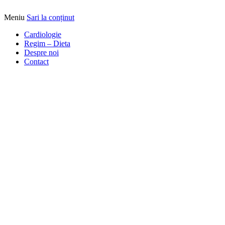
Meniu
Sari la conținut
Alimentatia sa iti fie medicatia
DrBendo.ro
Cardiologie
Regim – Dieta
Despre noi
Contact