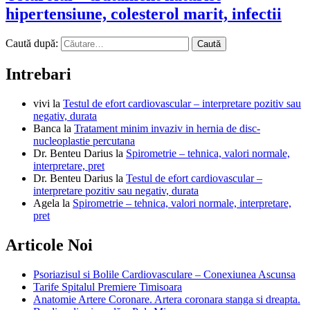
hipertensiune, colesterol marit, infectii
Caută după:
Intrebari
vivi
la
Testul de efort cardiovascular – interpretare pozitiv sau
negativ, durata
Banca
la
Tratament minim invaziv in hernia de disc-
nucleoplastie percutana
Dr. Benteu Darius
la
Spirometrie – tehnica, valori normale,
interpretare, pret
Dr. Benteu Darius
la
Testul de efort cardiovascular –
interpretare pozitiv sau negativ, durata
Agela
la
Spirometrie – tehnica, valori normale, interpretare,
pret
Articole Noi
Psoriazisul si Bolile Cardiovasculare – Conexiunea Ascunsa
Tarife Spitalul Premiere Timisoara
Anatomie Artere Coronare. Artera coronara stanga si dreapta.