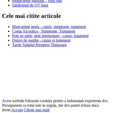
Bradicardie sinusală – Puls Mic
Sindromul de QT lung
Cele mai citite articole
Mancarime anala - cauze, simptome, tratament
Coma Alcoolica - Simptome, Tratament
Pete pe piele, pete pigmentare - cauze, tratament
Dureri de gambe - cauze si tratament
Tarife Spitalul Premiere Timisoara
Acest website foloseste cookies pentru a imbunatati experienta dvs.
Presupunem ca totul este in regula, dar dvs puteti refuza daca
doriti.
Accept
Citeste mai mult