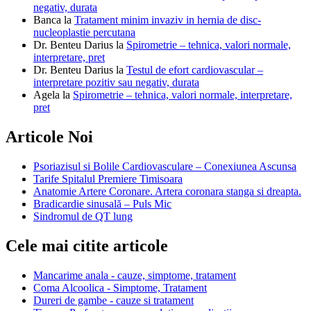
negativ, durata
Banca
la
Tratament minim invaziv in hernia de disc-
nucleoplastie percutana
Dr. Benteu Darius
la
Spirometrie – tehnica, valori normale,
interpretare, pret
Dr. Benteu Darius
la
Testul de efort cardiovascular –
interpretare pozitiv sau negativ, durata
Agela
la
Spirometrie – tehnica, valori normale, interpretare,
pret
Articole Noi
Psoriazisul si Bolile Cardiovasculare – Conexiunea Ascunsa
Tarife Spitalul Premiere Timisoara
Anatomie Artere Coronare. Artera coronara stanga si dreapta.
Bradicardie sinusală – Puls Mic
Sindromul de QT lung
Cele mai citite articole
Mancarime anala - cauze, simptome, tratament
Coma Alcoolica - Simptome, Tratament
Dureri de gambe - cauze si tratament