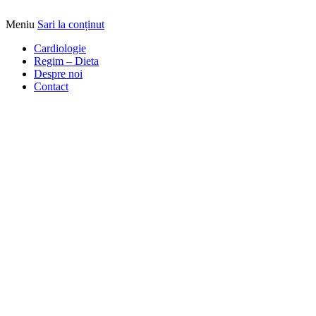
Meniu
Sari la conținut
Alimentatia sa iti fie medicatia
DrBendo.ro
Cardiologie
Regim – Dieta
Despre noi
Contact