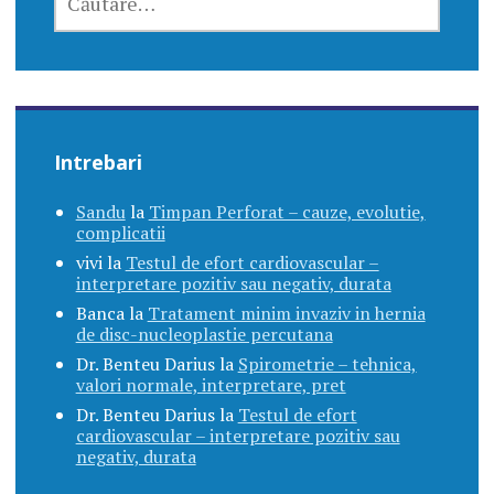
DUPĂ:
Intrebari
Sandu
la
Timpan Perforat – cauze, evolutie,
complicatii
vivi
la
Testul de efort cardiovascular –
interpretare pozitiv sau negativ, durata
Banca
la
Tratament minim invaziv in hernia
de disc-nucleoplastie percutana
Dr. Benteu Darius
la
Spirometrie – tehnica,
valori normale, interpretare, pret
Dr. Benteu Darius
la
Testul de efort
cardiovascular – interpretare pozitiv sau
negativ, durata