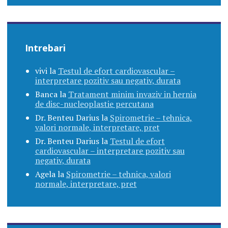
Intrebari
vivi
la
Testul de efort cardiovascular –
interpretare pozitiv sau negativ, durata
Banca
la
Tratament minim invaziv in hernia
de disc-nucleoplastie percutana
Dr. Benteu Darius
la
Spirometrie – tehnica,
valori normale, interpretare, pret
Dr. Benteu Darius
la
Testul de efort
cardiovascular – interpretare pozitiv sau
negativ, durata
Agela
la
Spirometrie – tehnica, valori
normale, interpretare, pret