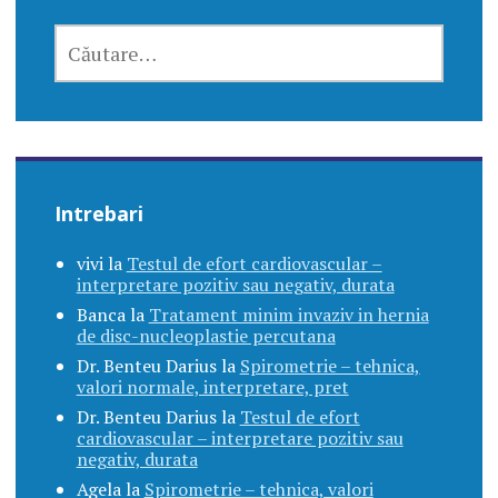
CAUTĂ
DUPĂ:
Intrebari
vivi
la
Testul de efort cardiovascular –
interpretare pozitiv sau negativ, durata
Banca
la
Tratament minim invaziv in hernia
de disc-nucleoplastie percutana
Dr. Benteu Darius
la
Spirometrie – tehnica,
valori normale, interpretare, pret
Dr. Benteu Darius
la
Testul de efort
cardiovascular – interpretare pozitiv sau
negativ, durata
Agela
la
Spirometrie – tehnica, valori