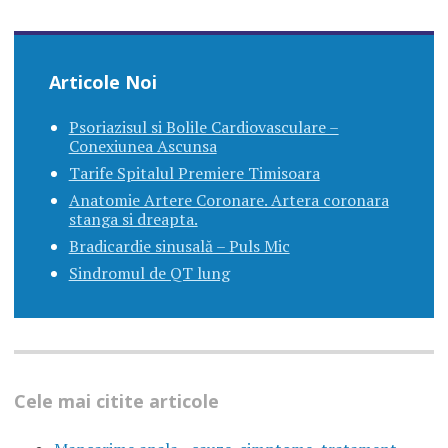
Articole Noi
Psoriazisul si Bolile Cardiovasculare –
Conexiunea Ascunsa
Tarife Spitalul Premiere Timisoara
Anatomie Artere Coronare. Artera coronara
stanga si dreapta.
Bradicardie sinusală – Puls Mic
Sindromul de QT lung
Cele mai citite articole