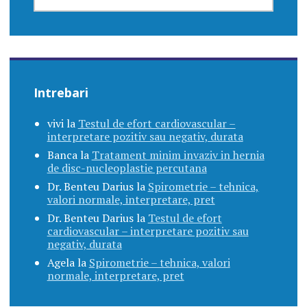
Intrebari
vivi
la
Testul de efort cardiovascular –
interpretare pozitiv sau negativ, durata
Banca
la
Tratament minim invaziv in hernia
de disc-nucleoplastie percutana
Dr. Benteu Darius
la
Spirometrie – tehnica,
valori normale, interpretare, pret
Dr. Benteu Darius
la
Testul de efort
cardiovascular – interpretare pozitiv sau
negativ, durata
Agela
la
Spirometrie – tehnica, valori
normale, interpretare, pret