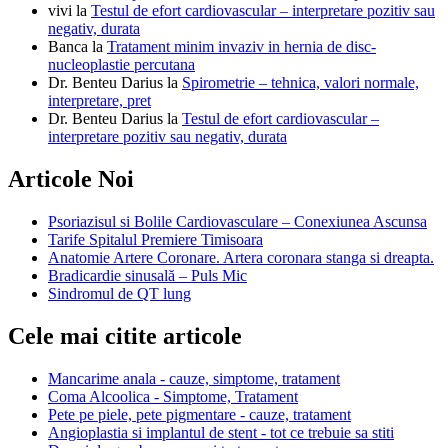
vivi
la
Testul de efort cardiovascular – interpretare pozitiv sau
negativ, durata
Banca
la
Tratament minim invaziv in hernia de disc-
nucleoplastie percutana
Dr. Benteu Darius
la
Spirometrie – tehnica, valori normale,
interpretare, pret
Dr. Benteu Darius
la
Testul de efort cardiovascular –
interpretare pozitiv sau negativ, durata
Articole Noi
Psoriazisul si Bolile Cardiovasculare – Conexiunea Ascunsa
Tarife Spitalul Premiere Timisoara
Anatomie Artere Coronare. Artera coronara stanga si dreapta.
Bradicardie sinusală – Puls Mic
Sindromul de QT lung
Cele mai citite articole
Mancarime anala - cauze, simptome, tratament
Coma Alcoolica - Simptome, Tratament
Pete pe piele, pete pigmentare - cauze, tratament
Angioplastia si implantul de stent - tot ce trebuie sa stiti