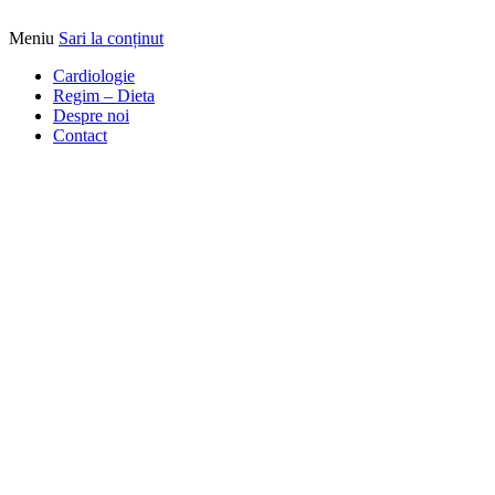
Meniu
Sari la conținut
Alimentatia sa iti fie medicatia
DrBendo.ro
Cardiologie
Regim – Dieta
Despre noi
Contact