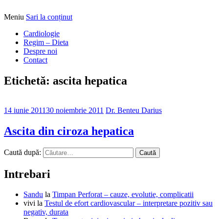
Meniu
Sari la conținut
Alimentatia sa iti fie medicatia
DrBendo.ro
Cardiologie
Regim – Dieta
Despre noi
Contact
Etichetă: ascita hepatica
14 iunie 2011
30 noiembrie 2011
Dr. Benteu Darius
Ascita din ciroza hepatica
Caută după:
Intrebari
Sandu
la
Timpan Perforat – cauze, evolutie, complicatii
vivi
la
Testul de efort cardiovascular – interpretare pozitiv sau
negativ, durata