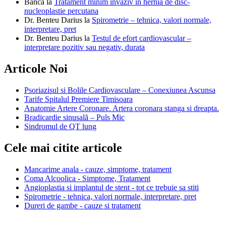
Banca
la
Tratament minim invaziv in hernia de disc-
nucleoplastie percutana
Dr. Benteu Darius
la
Spirometrie – tehnica, valori normale,
interpretare, pret
Dr. Benteu Darius
la
Testul de efort cardiovascular –
interpretare pozitiv sau negativ, durata
Articole Noi
Psoriazisul si Bolile Cardiovasculare – Conexiunea Ascunsa
Tarife Spitalul Premiere Timisoara
Anatomie Artere Coronare. Artera coronara stanga si dreapta.
Bradicardie sinusală – Puls Mic
Sindromul de QT lung
Cele mai citite articole
Mancarime anala - cauze, simptome, tratament
Coma Alcoolica - Simptome, Tratament
Angioplastia si implantul de stent - tot ce trebuie sa stiti
Spirometrie - tehnica, valori normale, interpretare, pret
Dureri de gambe - cauze si tratament