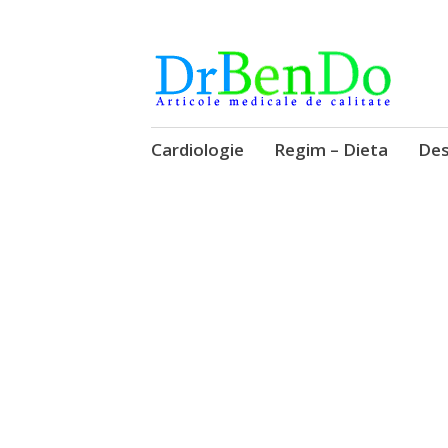
Alimentatia sa iti fie medicatia
DrBendo.ro
Sari
Cardiologie
Regim – Dieta
Des
la
conținut