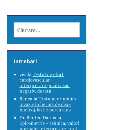
CAUTĂ
DUPĂ:
Intrebari
vivi
la
Testul de efort
cardiovascular –
interpretare pozitiv sau
negativ, durata
Banca
la
Tratament minim
invaziv in hernia de disc-
nucleoplastie percutana
Dr. Benteu Darius
la
Spirometrie – tehnica, valori
normale, interpretare, pret