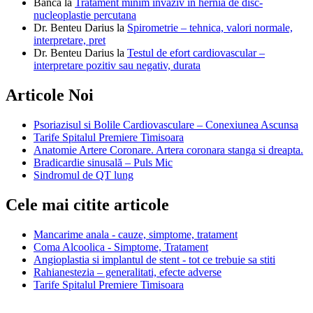
Banca
la
Tratament minim invaziv in hernia de disc-
nucleoplastie percutana
Dr. Benteu Darius
la
Spirometrie – tehnica, valori normale,
interpretare, pret
Dr. Benteu Darius
la
Testul de efort cardiovascular –
interpretare pozitiv sau negativ, durata
Articole Noi
Psoriazisul si Bolile Cardiovasculare – Conexiunea Ascunsa
Tarife Spitalul Premiere Timisoara
Anatomie Artere Coronare. Artera coronara stanga si dreapta.
Bradicardie sinusală – Puls Mic
Sindromul de QT lung
Cele mai citite articole
Mancarime anala - cauze, simptome, tratament
Coma Alcoolica - Simptome, Tratament
Angioplastia si implantul de stent - tot ce trebuie sa stiti
Rahianestezia – generalitati, efecte adverse
Tarife Spitalul Premiere Timisoara