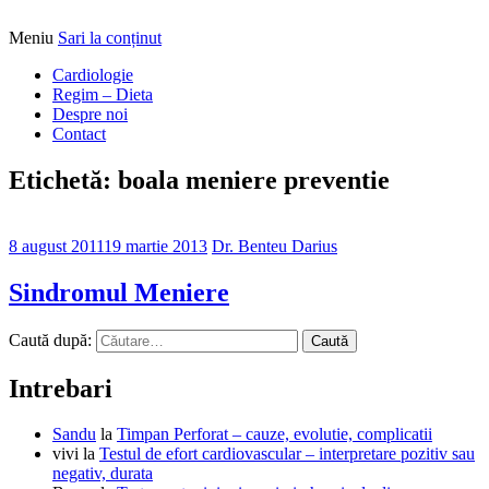
Meniu
Sari la conținut
Alimentatia sa iti fie medicatia
DrBendo.ro
Cardiologie
Regim – Dieta
Despre noi
Contact
Etichetă: boala meniere preventie
8 august 2011
19 martie 2013
Dr. Benteu Darius
Sindromul Meniere
Caută după:
Intrebari
Sandu
la
Timpan Perforat – cauze, evolutie, complicatii
vivi
la
Testul de efort cardiovascular – interpretare pozitiv sau
negativ, durata